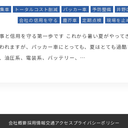
集車
トータルコスト削減
パッカー車
予防整備
井野
会社の信用を守る
塵芥車
定期点検
現場を止
事と信用を守る第一歩です これから暑い夏がやってき
われますが、パッカー車にとっても、夏はとても過酷
、油圧系、電装系、バッテリー、…
会社概要
採用情報
交通アクセス
プライバシーポリシー