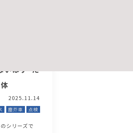
る原因であるこ
記事を読む
ないはず”だ
正体
2025.11.14
ス
塵芥車
点検
回のシリーズで