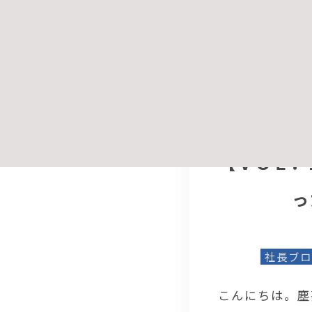
料に潜む黒いカ
とをお伝えしま
【ＶＯＬ．
っ
社長ブロ
こんにちは。塵