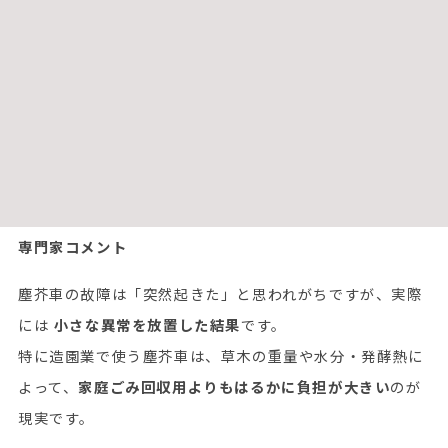
燃料噴射系のメンテナンス
DPF・EGRバルブ・EGRクーラーのメンテナンス
作動油および作動油フィルターの交換（年1回推奨）
架装部メーカーが指定する年次点検項目
年1回の本格点検は、
長期的な燃費改善と寿命延長
に直
結します。
専門家コメント
塵芥車の故障は「突然起きた」と思われがちですが、実際
には
小さな異常を放置した結果
です。
特に造園業で使う塵芥車は、草木の重量や水分・発酵熱に
よって、
家庭ごみ回収用よりもはるかに負担が大きい
のが
現実です。